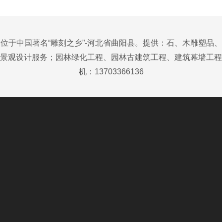
位于中国著名“雕刻之乡”-河北省曲阳县。提供：石、木雕塑品
景观设计服务；园林绿化工程、园林古建筑工程、建筑幕墙工程
机：13703366136