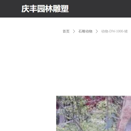
首页
ꄲ
石雕动物
ꄲ
动物-DW-1000-猪