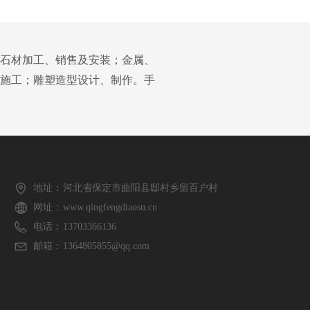
、石材加工、销售及安装；金属、
施工；雕塑造型设计、制作。手
地址：
河北省保定市曲阳县邸村乡留百户村
网址：
www.qingfengdiaosu.cn
电话：
13703366136
邮箱：
1364805855@qq.com